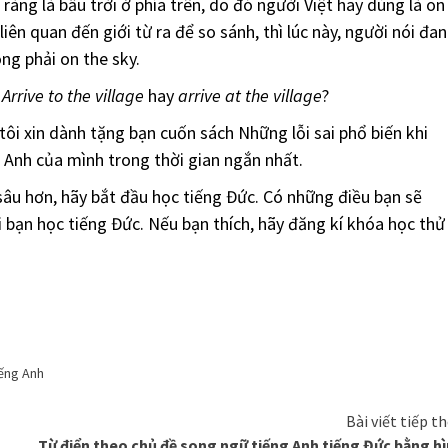
õ ràng là bầu trời ở phía trên, do đó người Việt hay dùng là on
ể liên quan đến giới từ ra để so sánh, thì lúc này, người nói đa
ông phải on the sky.
?
Arrive to the village
hay
arrive at the village
?
ôi xin dành tặng bạn cuốn sách Những lỗi sai phổ biến khi
 Anh của mình trong thời gian ngắn nhất.
sâu hơn, hãy bắt đầu học tiếng Đức. Có những điều bạn sẽ
i bạn học tiếng Đức. Nếu bạn thích, hãy đăng kí khóa học thử
iếng Anh
Bài viết tiếp t
Từ điển theo chủ đề song ngữ tiếng Anh tiếng Đức bằng h