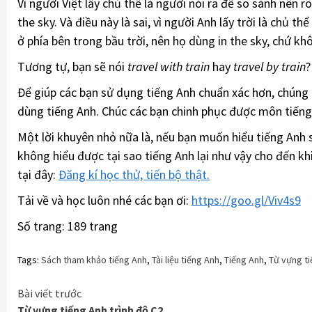
Vì người Việt lấy chủ thể là người nói ra để so sánh nên r
the sky. Và điều này là sai, vì người Anh lấy trời là chủ th
ở phía bên trong bầu trời, nên họ dùng in the sky, chứ kh
Tương tự, bạn sẽ nói
travel with train
hay
travel by train
Để giúp các bạn sử dụng tiếng Anh chuẩn xác hơn, chúng t
dùng tiếng Anh. Chúc các bạn chinh phục được môn tiếng
Một lời khuyên nhỏ nữa là, nếu bạn muốn hiểu tiếng Anh 
không hiểu được tại sao tiếng Anh lại như vậy cho đến kh
tại đây:
Đăng kí học thử, tiến bộ thật.
Tải về và học luôn nhé các bạn ơi:
https://goo.gl/Viv4s9
Số trang: 189 trang
Tags:
Sách tham khảo tiếng Anh
,
Tài liệu tiếng Anh
,
Tiếng Anh
,
Từ vựng t
Continue
Bài viết trước
Từ vựng tiếng Anh trình độ C2