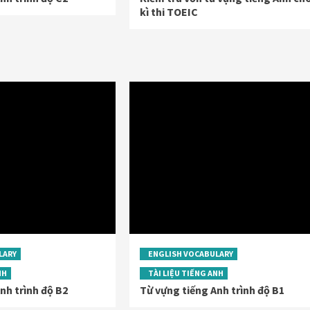
kì thi TOEIC
LARY
ENGLISH VOCABULARY
NH
TÀI LIỆU TIẾNG ANH
nh trình độ B2
Từ vựng tiếng Anh trình độ B1