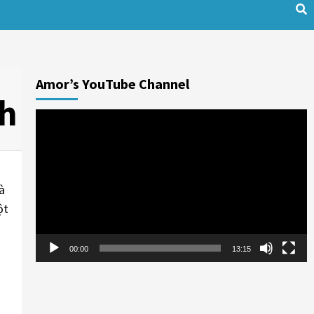
Amor’s YouTube Channel
nh
Trình
chơi
Video
à
ột
00:00
13:15