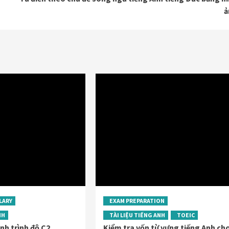
ả
LARY
EXAM PREPARATION
NH
TÀI LIỆU TIẾNG ANH
TOEIC
nh trình độ C2
Kiểm tra vốn từ vựng tiếng Anh ch