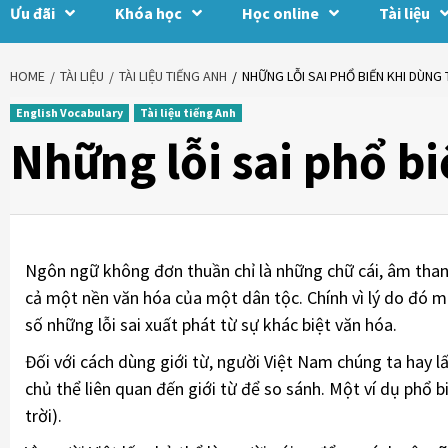
Ưu đãi
Khóa học
Học online
Tài liệu
HOME
TÀI LIỆU
TÀI LIỆU TIẾNG ANH
NHỮNG LỖI SAI PHỔ BIẾN KHI DÙNG
English Vocabulary
Tài liệu tiếng Anh
Những lỗi sai phổ b
Ngôn ngữ không đơn thuần chỉ là những chữ cái, âm thanh,
cả một nền văn hóa của một dân tộc. Chính vì lý do đó m
số những lỗi sai xuất phát từ sự khác biệt văn hóa.
Đối với cách dùng giới từ, người Việt Nam chúng ta hay lấ
chủ thể liên quan đến giới từ để so sánh. Một ví dụ phổ biế
trời).