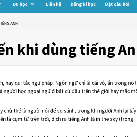
Du học
Liên hệ
Đăng kí học
Đặt câu hỏi
 TIẾNG ANH
iến khi dùng tiếng A
 hay qui tắc ngữ pháp. Ngôn ngữ chỉ là cái vỏ, ẩn trong nó l
à người học ngoại ngữ ở bất cứ đâu trên thế giới hay mắc m
y chủ thể là người nói để so sánh, trong khi người Anh lại lấy
n là cụm từ trên trời, dịch ra tiếng Anh là in the sky (trong