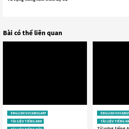
Reading
Bài có thể liên quan
ENGLISH VOCABULARY
ENGLISH VOCABU
TÀI LIỆU TIẾNG ANH
TÀI LIỆU TIẾNG A
Từ vựng tiếng A