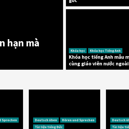
gốc
ắn hạn mà
Khóa học tiếng Anh ưu đãi
Khóa họ
Khóa học
Khóa học Tiếng Anh
Khóa học nhậ
Khóa học tiếng Anh mẫu m
cùng giáo viên nước ngoài
d Sprechen
Deutsch üben
Hören und Sprechen
Deutsch ü
Tài liệu tiếng Đức
Tài liệu t