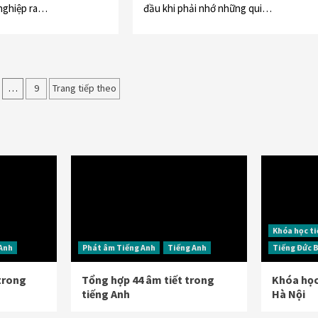
 nghiệp ra…
đầu khi phải nhớ những qui…
…
9
Trang tiếp theo
Khóa học t
 Anh
Phát âm Tiếng Anh
Tiếng Anh
Tiếng Đức 
 trong
Tổng hợp 44 âm tiết trong
Khóa học 
tiếng Anh
Hà Nội