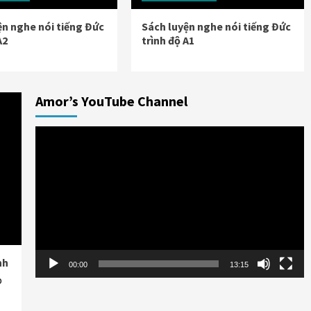
ện nghe nói tiếng Đức
Sách luyện nghe nói tiếng Đức
A2
trình độ A1
Amor’s YouTube Channel
Trình
chơi
Video
nh
00:00
13:15
o