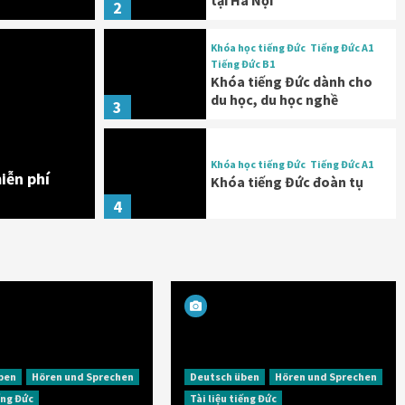
tại Hà Nội
2
Khóa học tiếng Đức
Tiếng Đức A1
Tiếng Đức B1
Khóa tiếng Đức dành cho
du học, du học nghề
3
c tiếng Đức ưu đãi
Ưu đãi
p môn không thu học phí
Khóa học tiếng Đức
Tiếng Đức A1
iễn phí
Khóa tiếng Đức đoàn tụ
4
ben
Hören und Sprechen
Deutsch üben
Hören und Sprechen
iếng Đức
Tài liệu tiếng Đức