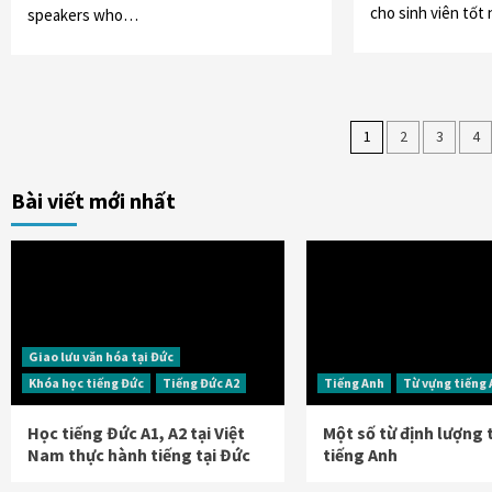
cho sinh viên tốt
speakers who…
Phân
1
2
3
4
trang
Bài viết mới nhất
bài
viết
Giao lưu văn hóa tại Đức
Khóa học tiếng Đức
Tiếng Đức A2
Tiếng Anh
Từ vựng tiếng
Học tiếng Đức A1, A2 tại Việt
Một số từ định lượng
Nam thực hành tiếng tại Đức
tiếng Anh