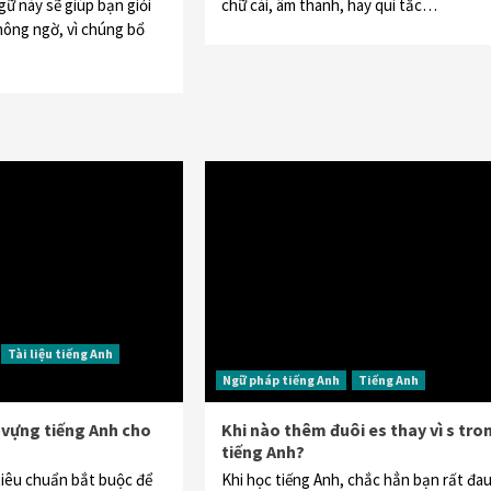
gữ này sẽ giúp bạn giỏi
chữ cái, âm thanh, hay qui tắc…
hông ngờ, vì chúng bổ
Tài liệu tiếng Anh
Ngữ pháp tiếng Anh
Tiếng Anh
 vựng tiếng Anh cho
Khi nào thêm đuôi es thay vì s tro
tiếng Anh?
tiêu chuẩn bắt buộc để
Khi học tiếng Anh, chắc hẳn bạn rất đa