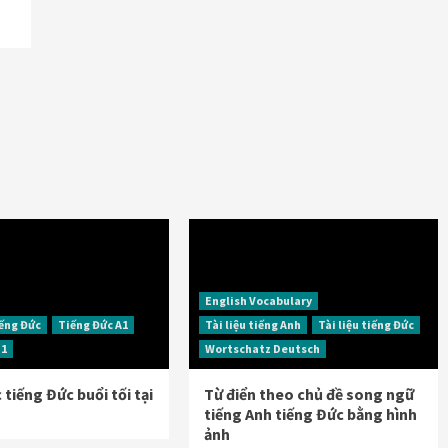
English Vocabulary
iếng Đức
Tiếng Đức A1
Tài liệu tiếng Anh
Tài liệu tiếng Đức
B1
Wortschatz Deutsch
tiếng Đức buổi tối tại
Từ điển theo chủ đề song ngữ
tiếng Anh tiếng Đức bằng hình
ảnh