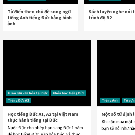
Từ điển theo chủ đề song ngữ
Sách luyện nghe nói 
tiếng Anh tiếng Đức bằng hình
trình độ B2
ảnh
Giao lưu văn hóa tại Đức
Khóa học tiếng Đức
Tiếng Đức A2
Tiếng Anh
Từ vựn
Học tiếng Đức A1, A2 tại Việt Nam
Một số từ định 
thực hành tiếng tại Đức
Khi cần mua một c
Nước Đức cho phép bạn sang Đức 1 năm
bạn sẽ nói như n
để học tiếng Đức, văn hóa Đức, và thực