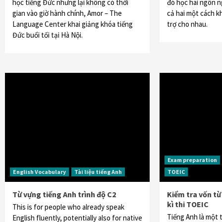
học tiếng Đức nhưng lại không có thời
đó học hai ngôn n
gian vào giờ hành chính, Amor – The
cả hai một cách k
Language Center khai giảng khóa tiếng
trợ cho nhau.
Đức buổi tối tại Hà Nội.
Exam preparation
English Vocabulary
Tài liệu tiếng Anh
TOEIC
Từ vựng tiếng Anh trình độ C2
Kiểm tra vốn từ
kì thi TOEIC
This is for people who already speak
Tiếng Anh là một 
English fluently, potentially also for native