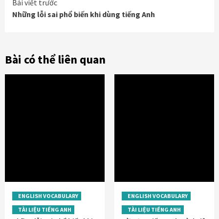
Continue
Bài viết trước
Những lỗi sai phổ biến khi dùng tiếng Anh
Reading
Bài có thể liên quan
ENGLISH VOCABULARY
ENGLISH VOCABULARY
TÀI LIỆU TIẾNG ANH
TÀI LIỆU TIẾNG ANH