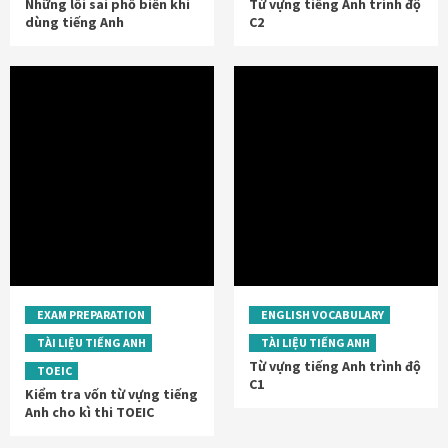
Những lỗi sai phổ biến khi
Từ vựng tiếng Anh trình độ
dùng tiếng Anh
C2
EXAM PREPARATION
ENGLISH VOCABULARY
TÀI LIỆU TIẾNG ANH
TÀI LIỆU TIẾNG ANH
Từ vựng tiếng Anh trình độ
TOEIC
C1
Kiểm tra vốn từ vựng tiếng
Anh cho kì thi TOEIC