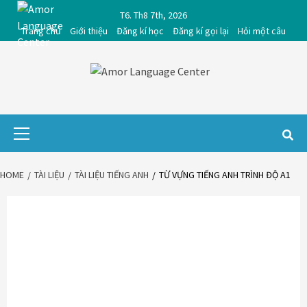
Skip
T6. Th8 7th, 2026
to
Trang chủ
Giới thiệu
Đăng kí học
Đăng kí gọi lại
Hỏi một câu
content
Primary
Menu
HOME
TÀI LIỆU
TÀI LIỆU TIẾNG ANH
TỪ VỰNG TIẾNG ANH TRÌNH ĐỘ A1