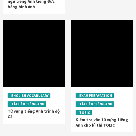
ngữ tiếng Anh tiếng Đức
bằng hình ảnh
ENGLISH VOCABULARY
EXAM PREPARATION
TÀI LIỆU TIẾNG ANH
TÀI LIỆU TIẾNG ANH
Từ vựng tiếng Anh trình độ
TOEIC
C2
Kiểm tra vốn từ vựng tiếng
Anh cho kì thi TOEIC